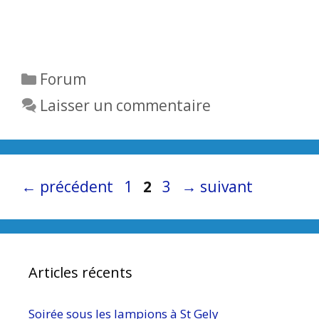
Catégories
Forum
Laisser un commentaire
Page
Page
Page
←
précédent
1
2
3
→
suivant
Articles récents
Soirée sous les lampions à St Gely