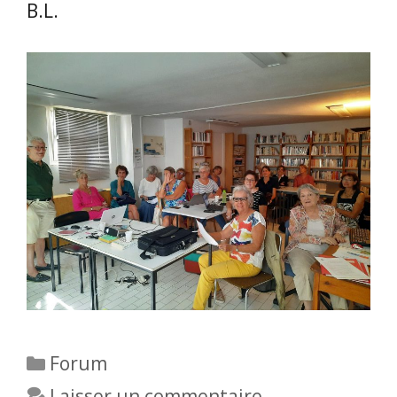
B.L.
Catégories
Forum
Laisser un commentaire