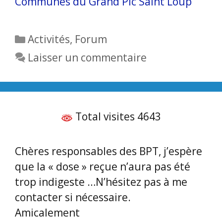
Communes du Grand Pic Saint Loup
Catégories
Activités
,
Forum
Laisser un commentaire
Total visites 4643
Chères responsables des BPT, j’espère
que la « dose » reçue n’aura pas été
trop indigeste …N’hésitez pas à me
contacter si nécessaire.
Amicalement