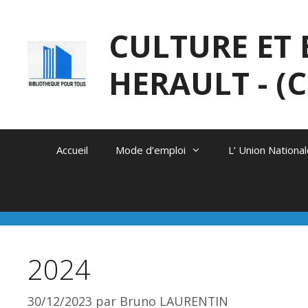
Aller
au
CULTURE ET 
contenu
HERAULT - (C.
Accueil
Mode d’emploi
L’ Union Nation
2024
30/12/2023
par
Bruno LAURENTIN