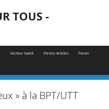
R TOUS -
s
Secteur Santé
Chrono Articles
Forum
eux » à la BPT/UTT