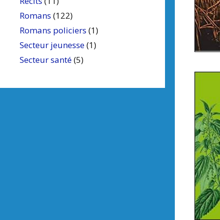
Récits
(11)
Romans
(122)
Romans policiers
(1)
Secteur jeunesse
(1)
Secteur santé
(5)