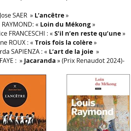
 Jose SAER »
L’ancêtre
»
s RAYMOND: «
Loin du Mékong
»
ice FRANCESCHI : «
S’il n’en reste qu’une
»
ine ROUX : «
Trois fois la colère
»
arda SAPIENZA : «
L’art de la joie
»
FAYE : »
Jacaranda
» (Prix Renaudot 2024)-