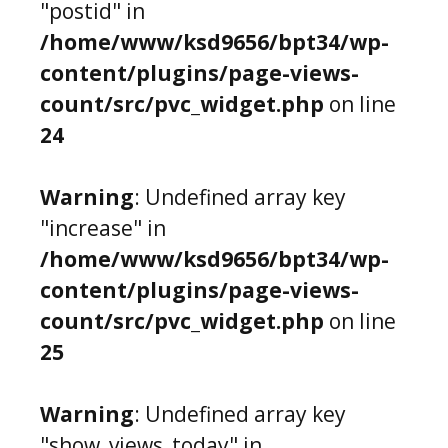
"postid" in
/home/www/ksd9656/bpt34/wp-
content/plugins/page-views-
count/src/pvc_widget.php
on line
24
Warning
: Undefined array key
"increase" in
/home/www/ksd9656/bpt34/wp-
content/plugins/page-views-
count/src/pvc_widget.php
on line
25
Warning
: Undefined array key
"show_views_today" in