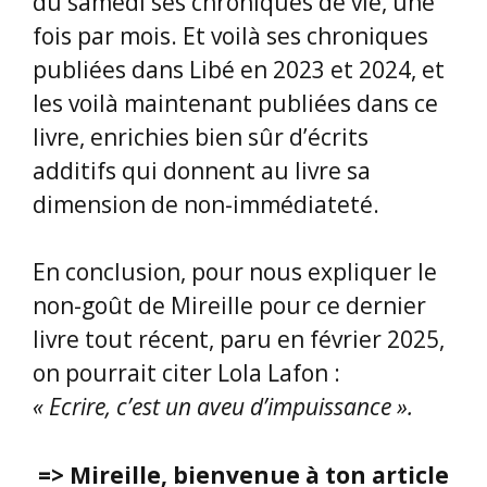
Annie OLIE LE JUNTER
, bénévole à la
bibliothèque Saint Gely du Fesc, nous
présente :
Auteur
:
Jean-Christophe RUFIN
Roman
: »
Globalia
»
Roman
:
« Le revenant d’Albanie »
Editeur
: Gallimard
Editeur
: Calmann Levy
D’emblée, Annie OLIE LE JUNTER, nous