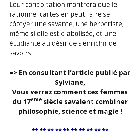
Etienne DAVODEAU, 16 mai
2025, Son album
LOIRE
pendant son interview à la
Comédie du Livre