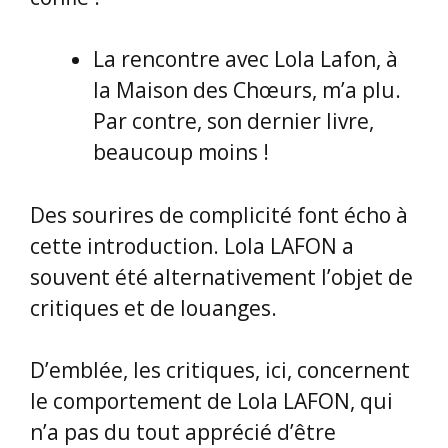
jeune type au catogan a été vu dans
d’autres conférences dans l’exercice
de sa fonction, et sa discrétion a
toujours été exemplaire. Ainsi va la vie
de Lola Lafon.
Sa vie, justement – et Mireille nous
met sur une piste intéressante, elle
est là, dans ce recueil «
Il n’a jamais
été trop tard
»
! Le Journal Libération
lui a proposé d’écrire dans ses pages
du samedi ses chroniques de vie, une
fois par mois. Et voilà ses chroniques
publiées dans Libé en 2023 et 2024, et
les voilà maintenant publiées dans ce