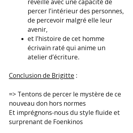
=> Tentons de percer le mystère de ce
nouveau don hors normes
Et imprégnons-nous du style fluide et
surprenant de Foenkinos
=> Comme une pré lecture,
Suivons Brigitte sur notre site
internet avec sa critique élogieuse
** ** ** ** ** ** ** ** ** **
Mireille VALCARCEL
, bénévole
responsable de la bibliothèque de
Saint Georges d’Orques, nous