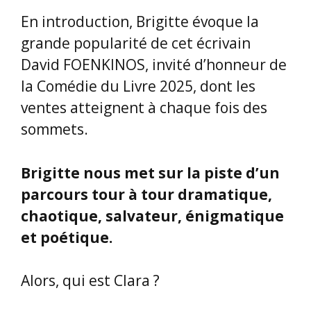
parcours tour à tour dramatique,
chaotique, salvateur, énigmatique
et poétique.
Alors, qui est Clara ?
C’est une jeune fille de 16 ans,
très aimée de ses parents, très
appréciée de ses copines et de
son amie de cœur. Oui mais un
grave accident va générer un
pronostic vital, et Clara restera
pendant 8 mois dans un coma
dont on ne sait pas si elle en
sortira.