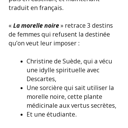
Bande dessinée
: «
LOIRE »
Editeur
: Futuropolis