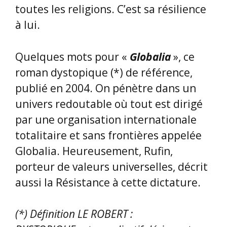
Sylviane HOUVERT
, bénévole
responsable de la bibliothèque CBPT
du Mas de Rochet, nous a présenté :
Autrice
:
Teresa MOURE
Roman
: «
La morelle noire
»
Editeur
: La Contre Allée