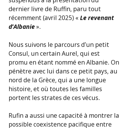
Jean-Christophe RUFIN. Mon livre
préféré de cet auteur majeur, nous
confie-t-elle, est «
Le collier rouge
»,
suivi de très près par «
Immortelle
randonnée, Compostelle malgré moi
».
=> Nous voilà très motivés pour
retrouver sur la toile Web
l’enthousiasme d’Annie et le
conteur de génie Jean-Christophe
RUFIN
** ** ** ** ** ** ** ** ** **