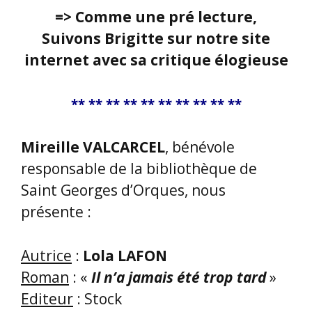
présente :
Autrice
:
Lola LAFON
Roman
: «
Il n’a jamais été trop tard
»
Editeur
: Stock
Mireille, dès ses premiers mots à la
petite assemblée de bénévoles, nous
confie :
La rencontre avec Lola Lafon, à
la Maison des Chœurs, m’a plu.