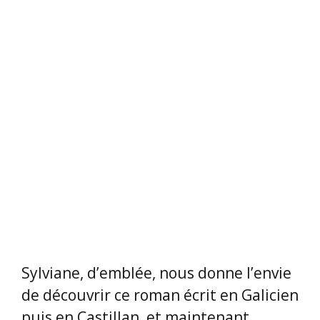
Sylviane,
Vous verrez comment ces femmes
ème
du 17
siècle savaient combiner
philosophie, science et magie !
** ** ** ** ** ** ** ** ** **
Maryvonne SENDRA
, bénévole à la
bibliothèque de la Clinique Saint Roch,
et bénévole chargée de
communication pour CBPT 34, a
présenté :
Auteur
:
Etienne DAVODEAU