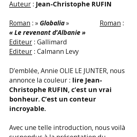
par une organisation internationale
totalitaire et sans frontières appelée
Globalia. Heureusement, Rufin,
porteur de valeurs universelles, décrit
aussi la Résistance à cette dictature.
(*) Définition LE ROBERT :
DYSTOPIQUE est un adjectif désignant une
société imaginaire où règnent le malheur,
l’oppression et la déshumanisation.
Exemple : Le livre « 1984 » de G. Orwell est
un exemple de dystopie.
Dany SCHNEIDER, Présidente de
CBPT 34
, est une inconditionnelle de