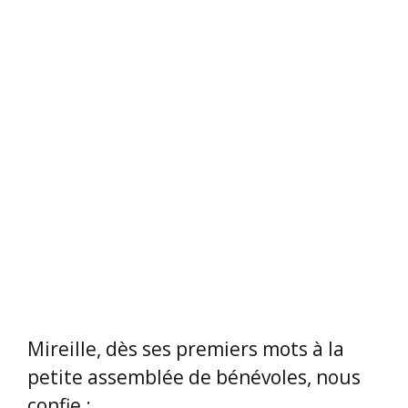
Par contre, son dernier livre,
beaucoup moins !
Des sourires de complicité font écho à
cette introduction. Lola LAFON a
souvent été alternativement l’objet de
critiques et de louanges.
D’emblée, les critiques, ici, concernent
le comportement de Lola LAFON, qui
n’a pas du tout apprécié d’être
photographiée par le photographe
très officiel de la Comédie du Livre
2025, et elle l’a fait sortir ! Mazette, ce