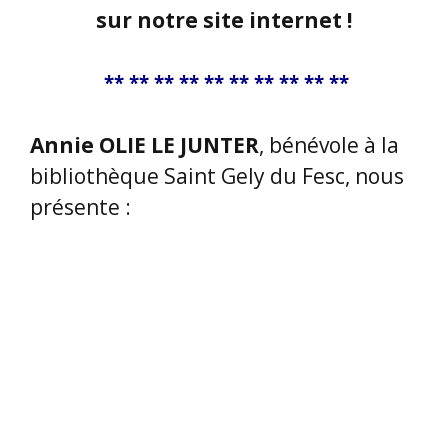
annonce la couleur :
lire Jean-
Christophe RUFIN, c’est un vrai
bonheur. C’est un conteur
incroyable.
Avec une telle introduction, nous voilà
suspendus à la présentation du
dernier livre de Ruffin, paru tout
récemment (avril 2025) «
Le revenant
d’Albanie
».
Nous suivons le parcours d’un petit
Consul, un certain Aurel, qui est
promu en étant nommé en Albanie. On