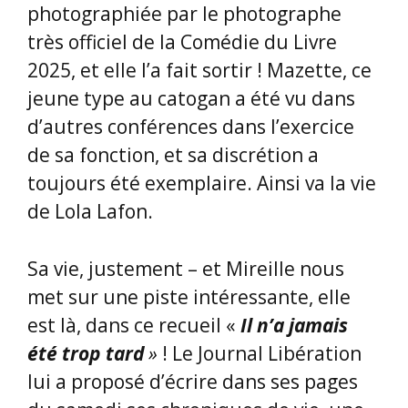
livre, enrichies bien sûr d’écrits
additifs qui donnent au livre sa
dimension de non-immédiateté.
En conclusion, pour nous expliquer le
non-goût de Mireille pour ce dernier
livre tout récent, paru en février 2025,
on pourrait citer Lola Lafon :
« Ecrire, c’est un aveu d’impuissance ».
=> Mireille, bienvenue à ton article
sur notre site internet !
** ** ** ** ** ** ** ** ** **