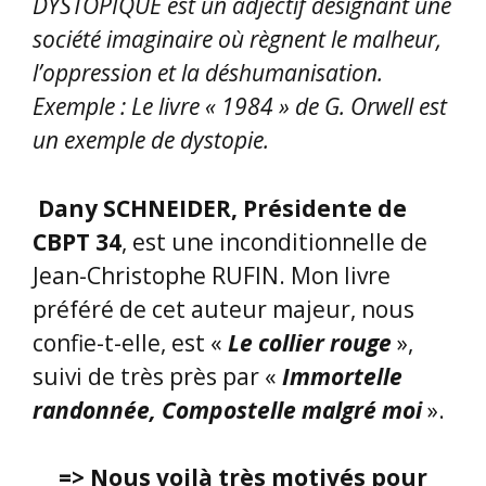
Sylviane, d’emblée, nous donne l’envie
de découvrir ce roman écrit en Galicien
puis en Castillan, et maintenant
traduit en français.
«
La morelle noire
» retrace 3 destins
de femmes qui refusent la destinée
qu’on veut leur imposer :
Christine de Suède, qui a vécu