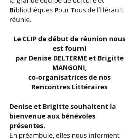
la grande équipe de
C
ulture et
B
ibliothèques
P
our
T
ous de l’Hérault
réunie.
Le CLIP de début de réunion nous
est fourni
par Denise DELTERME et Brigitte
MANGONI,
co-organisatrices de nos
Rencontres Littéraires
Denise et Brigitte souhaitent la
bienvenue aux bénévoles
présentes.
En préambule, elles nous informent