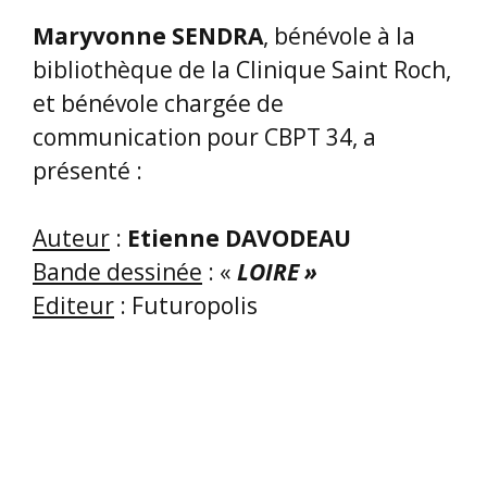
Dès la première de couverture,
«
LOIRE
», la BD d’Etienne DAVODEAU
nous transporte au gré de ce fleuve,
dans ses sinuosités aux courants
dangereux, sur ses rives verdoyantes,
et au cœur d’une aventure qui a réuni
au bord de la Loire toutes les
personnes qui ont compté dans la vie
d’une certaine Agathe.
Quelle étrangeté, ces invitations
simultanées à la retrouver dans sa
maison au bord du fleuve ! Intrigués,
captivés par le cours de la vie, le cours