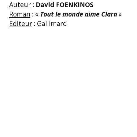
Auteur
:
David FOENKINOS
Roman
: «
Tout le monde aime Clara
»
Editeur
: Gallimard
En introduction, Brigitte évoque la
grande popularité de cet écrivain
David FOENKINOS, invité d’honneur de
la Comédie du Livre 2025, dont les
ventes atteignent à chaque fois des
sommets.
Brigitte nous met sur la piste d’un