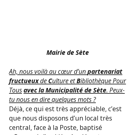
Mairie de Sète
Ah, nous voilà au cœur d’un
partenariat
fructueux
de
C
ulture et
B
ibliothèque Pour
Tous
avec la Municipalité de Sète
. Peux-
tu nous en dire quelques mots ?
Déjà, ce qui est très appréciable, c’est
que nous disposons d’un local très
central, face à la Poste, baptisé
« Espace de l’amitié
». Au départ, avec ce
local espace de l’amitié, la Mairie
souhaitait favoriser la rencontre des
Sétois, pour qu’ils sympathisent et