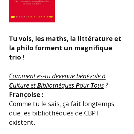
Tu vois, les maths, la littérature et
la philo forment un magnifique
trio !
Comment es-tu devenue bénévole à
C
ulture et
B
ibliothèques
P
our
T
ous
?
Françoise :
Comme tu le sais, ça fait longtemps
que les bibliothèques de CBPT
existent.