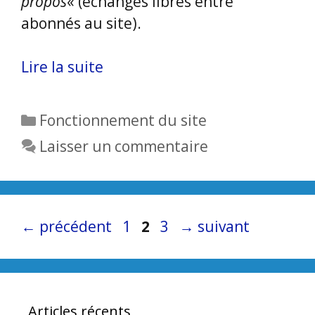
propos
« (échanges libres entre
abonnés au site).
Lire la suite
Catégories
Fonctionnement du site
Laisser un commentaire
Page
Page
Page
←
précédent
1
2
3
→
suivant
Articles récents