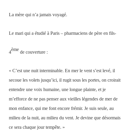
La mère qui n
’
a jamais voyagé.
Le mari qui a étudié à Paris – pharmaciens de père en fils-
ème
4
de couverture
:
«
C
’
est une nuit interminable. En mer le vent s
’
est levé, il
secoue les volets jusqu
’
ici, il rugit sous les portes, on croirait
entendre une voix humaine, une longue plainte, et je
m
’
efforce de ne pas penser aux vieilles légendes de mer de
mon enfance, qui me font encore frémir. Je suis seule, au
milieu de la nuit, au milieu du vent. Je devine que désormais
ce sera chaque jour tempête.
»